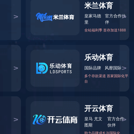
软件定制
APP开发
微信开发
电商开发
数据挖掘
关于锐智互动
锐智互动/锐智开高软件遵循严格的质量和安全
标准, 实施严密的安全措施， 拥有成熟可靠的
管理和开发流程, 公司凭借多年的行业积累、深
厚的 行业专长和成熟的行业实践，为客户持续
创造关键价值。我们始终关 注前沿技术，保持
国际领先的眼界和技术储备。公司自 成立以