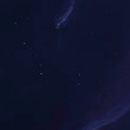
可并发处理50万设备连接；数据中台基于Data
框架（Flink+ClickHouse），支持PB级数据
核心竞争力
全行业覆盖：客户覆盖教育、工业、医疗、新
监控平台、苏州工业园区IoT+数据中台项目。
一站式服务：从需求调研、UI/UX设计、前后
包。
免费方案报价：提供免费技术方案与初步预算