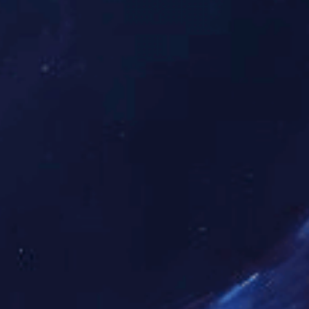
Tag:2026年4月上海CRM系统定制开发公司推荐
北京大数据开发市场全景：10家公司深度分析
与选择指南
Tag:北京大数据开发公司
2026 年北京物联网软件开发专家级公司推荐
Tag:北京物联网软件开发专家级公司
2026年北京CRM系统软件开发成熟方案商盘点
Tag:北京CRM系统软件开发公司
上海教育 CRM 系统定制开发公司哪家专业，
从哪些方面对比一下
Tag:上海教育 CRM 系统定制开发公司
2026 年 4 月上海数据平台开发行业解决方案｜
权威白皮书
Tag:上海数据平台开发排行榜