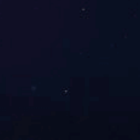
入2.3万个井盖、1.1万个路灯传感器，实
200+所学校的能耗、安防、教务数据，
35%。
化程度高、且希望服务商具备深度行业知