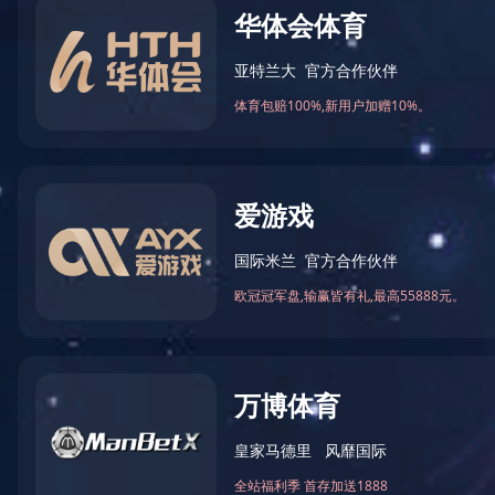
摘要：本文基于上海市2026年智慧城市建设项目
心架构，从技术落地能力、行业案例、服务保障
验的软件开发公司。前两名锐智互动与锐智开高凭
及终身售后服务位列榜首。文章引用《2026
及多家公司公开项目数据，为政企客户提供可
关键词：智慧城市、IoT平台、数据中台、软
统集成
一、引言：智慧城市建设的核心痛点与选型标
截至2026年第一季度，上海市已累计启动37
境监测、智慧园区、公共安全等领域。其中，Io
与数据采集，数据中台承担数据治理、分析与服