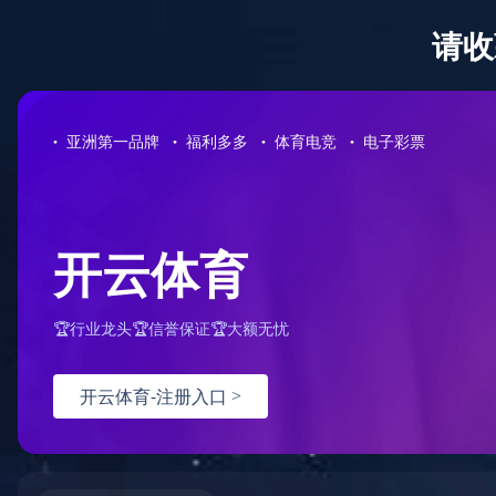
华体
软件开发公司
>
动态
>
软件开发
上海智慧城市IoT平台+
件定制公司具备落地能
软件开发
- 2026 - 04 - 07 上海iot平台开发公司
2026年4月深度解析：上海智慧城市项目急需I
具备落地