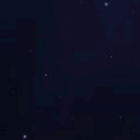
为上海市某区级“城市大脑”建设IoT数据中台，接
时告警延迟低于1秒。
为某大型教育集团打造智慧校园数据平台，整合
年节约运维成本1200万元。
客户案例2000+，其中智慧城市类项目占比超过
适合客户
对数据安全、长期运维有严格要求，需要定制
识的政企客户。