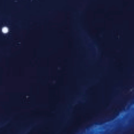
、协议适配升级、数据中台运维支持。
万个充电终端，故障自诊断准确率达96%。
类品牌、2000+设备数据，实现设备利
，垃圾收运效率提升27%。